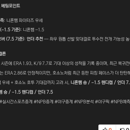
& 베팅포인트
예측
: 니혼햄 파이터즈 우세
(–1.5 기준)
: 니혼햄 –1.5
버 (7.5 기준)
:
언더 추천
— 좌우 원톱 선발 맞대결로 투수전 전개 가능성 
결론
시즌에 ERA 1.93, K/9 7.7로 기대 이상의 성적을 기록 중이며, 최근 
 ERA 2.86로 안정적이지만, 호소노처럼 최근 등판 피칭 페이스가 더 탄탄해
 우세 + 호소노 호투 기대감까지 고려 시,
니혼햄 승 / –1.5 핸디캡 / 언더 7.
 승 / –1.5 핸디캡 / 언더 7.5
#실시간스포츠중계 #NPB중계 #야구중계 #NPB분석 #야구픽 #NPB예