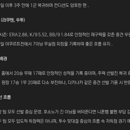
4일 이후 3주 만에 1군 복귀하며 컨디션도 양호한 편 .
(라쿠텐, 우투)
 시즌: ERA 2.86, K/9 5.52, BB/9 1.84로 안정적인 제구력을 갖춘 중견
8일 야쿠르트전에서 7이닝 무실점 피칭을 기록하며 좋은 흐름 유지 .
 배경
: 홈에서 20승 무패 17패로 안정적인 성적을 기록 중이며, 주력 선발진 복귀
: 원정 17승 1무 20패로 다소 부진하나, 다키나카 같은 중견 선발 기용 시 반등
선 흐름
 양 팀 모두 선발 중심 운영. 호소노가 긴 이닝을 버텨준다면 니혼햄 불펜 부담 
 두 팀 모두 압도적 득점력은 아니며, 투수 맞대결 중심의 흐름 속 저득점 경기 