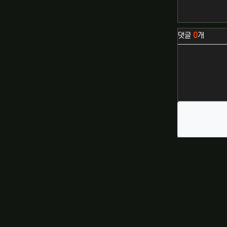
관련자료
댓글
0
개