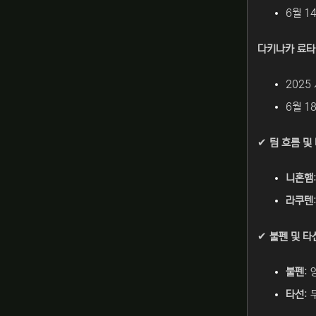
6월 1
다키나카 료타 
2025
6월 1
✔
팀 흐름 및
니혼햄
라쿠텐
✔
불펜 및 타
불펜
:
타선
: