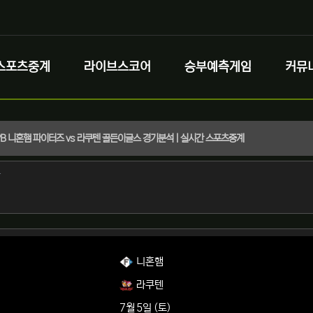
스포츠중계
라이브스코어
승부예측게임
커뮤
 NPB 니혼햄 파이터즈 vs 라쿠텐 골든이글스 경기분석 | 실시간 스포츠중계
정보
작성
자
정보
회
니혼햄
라쿠텐
7월 5일 (토)