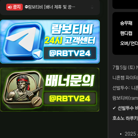
공지
⛔람보티비 [배너 제휴 및 공식 입점 문의 안내]
⛔람보티비 [포인트: 상품전환 및 제휴전환 안내]
⛔람보티비 [정회원 등급UP! 안내사항]
승무패
⛔람보티비 [채팅방 이용시 주의사항]
핸디캡
⛔람보티비 [공식보증업체 안내]
오버/언
7월 5일 (토
니혼햄 파이터즈
선발투수: 니혼
람보티비(ram
✔
선발투수 
호소노 하루키 
2025