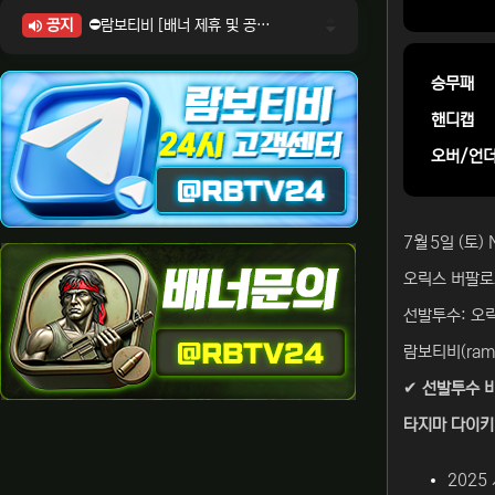
공지
⛔람보티비 [배너 제휴 및 공식 입점 문의 안내]
⛔람보티비 [포인트: 상품전환 및 제휴전환 안내]
⛔람보티비 [정회원 등급UP! 안내사항]
승무패
⛔람보티비 [채팅방 이용시 주의사항]
핸디캡
⛔람보티비 [공식보증업체 안내]
오버/언
7월 5일 (토
오릭스 버팔로즈
선발투수: 오릭
람보티비(ram
✔
선발투수 
타지마 다이키 
2025 