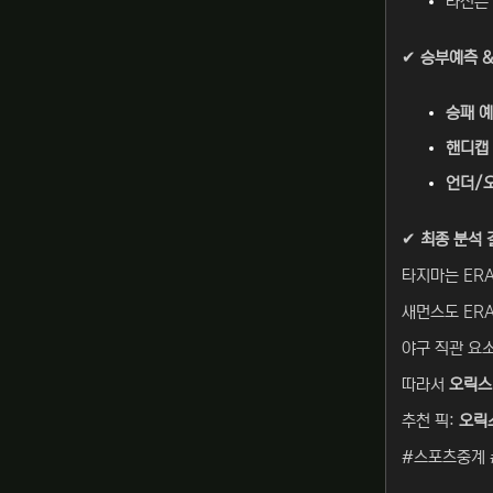
타선은
✔
승부예측 
승패 
핸디캡 
언더/오
✔
최종 분석 
타지마는 ERA
새먼스도 ERA
야구 직관 요
따라서
오릭스 
추천 픽:
오릭스
#스포츠중계 