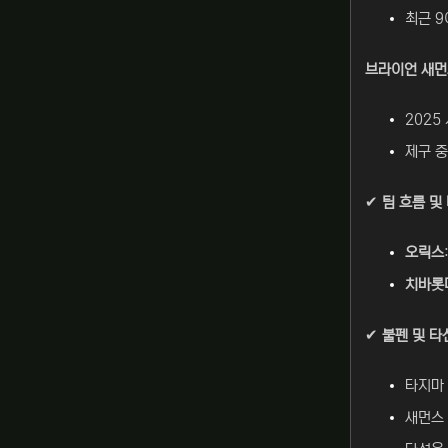
최근 9
브라이언 새먼스
2025 
제구 중
✔
팀 흐름 및
오릭스
치바롯
✔
불펜 및 타
타지마 
새먼스 