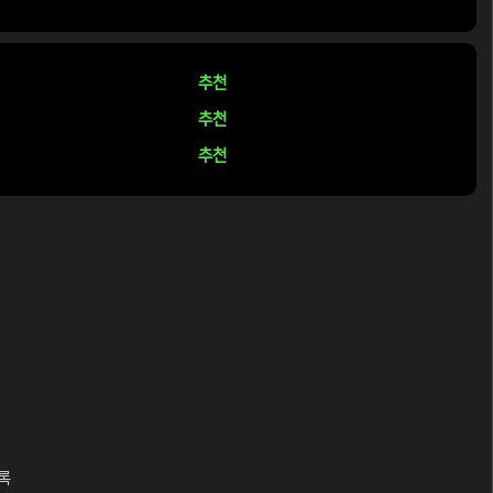
추천
추천
추천
기록