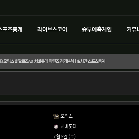
스포츠중계
라이브스코어
승부예측게임
커뮤
 NPB 오릭스 버팔로즈 vs 치바롯데 마린즈 경기분석 | 실시간 스포츠중계
정보
작성
자
정보
회
오릭스
치바롯데
7월 5일 (토)