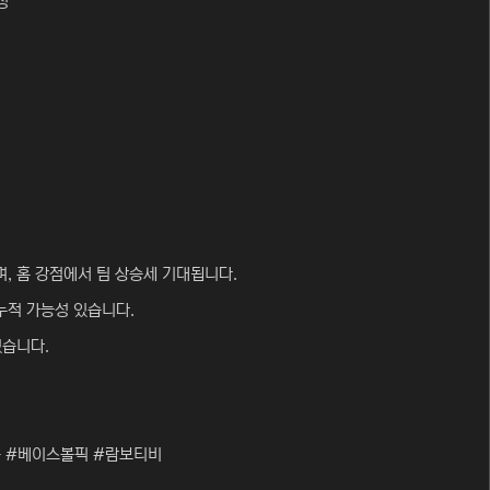
성
하며, 홈 강점에서 팀 상승세 기대됩니다.
 누적 가능성 있습니다.
있습니다.
측 #베이스볼픽 #람보티비