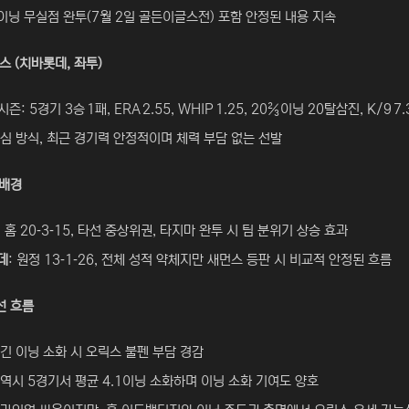
이닝 무실점 완투(7월 2일 골든이글스전) 포함 안정된 내용 지속
 (치바롯데, 좌투)
시즌: 5경기 3승 1패, ERA 2.55, WHIP 1.25, 20⅔이닝 20탈삼진, K/9 7
심 방식, 최근 경기력 안정적이며 체력 부담 없는 선발
 배경
: 홈 20‑3‑15, 타선 중상위권, 타지마 완투 시 팀 분위기 상승 효과
데
: 원정 13‑1‑26, 전체 성적 약체지만 새먼스 등판 시 비교적 안정된 흐름
선 흐름
긴 이닝 소화 시 오릭스 불펜 부담 경감
역시 5경기서 평균 4.1이닝 소화하며 이닝 소화 기여도 양호