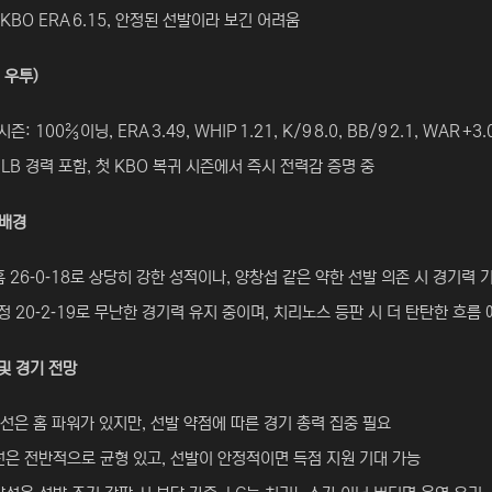
KBO ERA 6.15, 안정된 선발이라 보긴 어려움
 우투)
시즌: 100⅔이닝, ERA 3.49, WHIP 1.21, K/9 8.0, BB/9 2.1, WA
LB 경력 포함, 첫 KBO 복귀 시즌에서 즉시 전력감 증명 중
 배경
 홈 26‑0‑18로 상당히 강한 성적이나, 양창섭 같은 약한 선발 의존 시 경기력 
원정 20‑2‑19로 무난한 경기력 유지 중이며, 치리노스 등판 시 더 탄탄한 흐름
및 경기 전망
선은 홈 파워가 있지만, 선발 약점에 따른 경기 총력 집중 필요
선은 전반적으로 균형 있고, 선발이 안정적이면 득점 지원 기대 가능