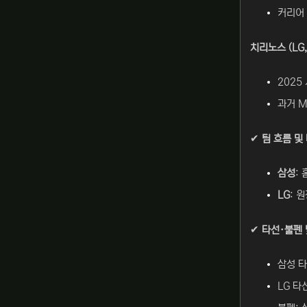
커리어 
치리노스 (LG,
2025 
과거 M
✔
팀 흐름 및
삼성
:
LG
: 
✔
타선·불펜 
삼성 타
LG 타