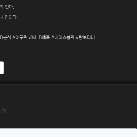
가 있다.
매치업이다.
B분석 #야구픽 #MLB예측 #베이스볼픽 #람보티비
추천
니다.