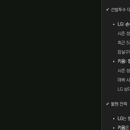
✔ 선발투수 
LG: 
시즌 성적
최근 5
잠실구장
키움: 
시즌 성적
데뷔 시
LG 상
✔ 불펜 전력
LG
는 
키움
은