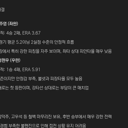
대결
손주영 (좌완)
: 4승 2패, ERA 3.67
경기 평균 5.2이닝 2실점 수준의 안정적 흐름
에서 특히 강한 피칭을 자주 보이며, 좌타 상대 피안타율 매우 낮음
정현우 (우완)
: 1승 4패, ERA 5.91
즌이지만 안정감 부족, 볼넷과 피장타율 모두 높음
대로는 첫 등판이며, 강타선 상대로는 부담이 큰 매치업
함덕주, 고우석 등 철벽 마무리진 보유, 후반 승부에서 매우 강한 전력
 경험 부족한 불펜진으로 인해 접전 상황 유지 어려움