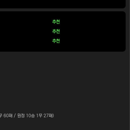
추천
추천
추천
무 60패 / 원정 10승 1무 27패)