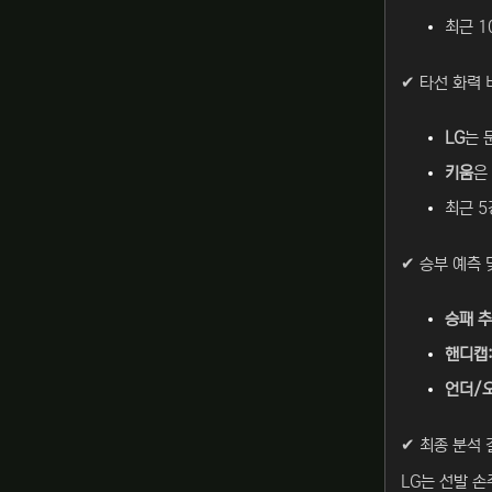
최근 10
✔ 타선 화력 
LG
는 
키움
은
최근 5
✔ 승부 예측 
승패 추
핸디캡:
언더/오
✔ 최종 분석 
LG는 선발 