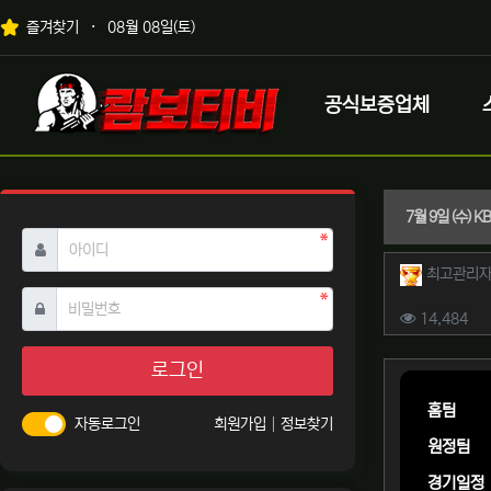
상단 네비
즐겨찾기
08월 08일(토)
메인 메뉴
로고
공식보증업체
7월 9일 (수)
필수
아이디
작성자 
최고관리
필수
비밀번호
컨텐츠 
조
14,484
본문
로그인
홈팀
자동로그인
회원가입
정보찾기
원정팀
경기일정