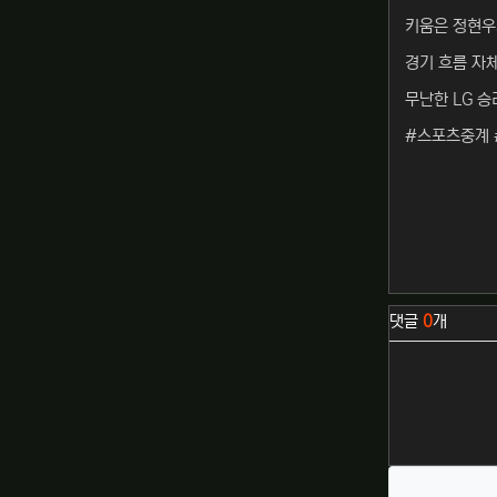
키움은 정현우가
경기 흐름 자체
무난한 LG 승
#스포츠중계 
관련자료
댓글
0
개