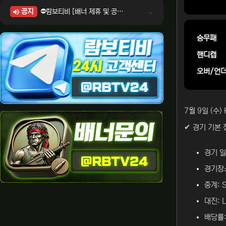
공지
⛔람보티비 [배너 제휴 및 공식 입점 문의 안내]
⛔람보티비 [포인트: 상품전환 및 제휴전환 안내]
⛔람보티비 [정회원 등급UP! 안내사항]
승무패
⛔람보티비 [채팅방 이용시 주의사항]
핸디캡
⛔람보티비 [공식보증업체 안내]
오버/언
7월 9일 (수
✔ 경기 기본 
경기 일시
경기장소
중계: 
대진: 
배당률: 