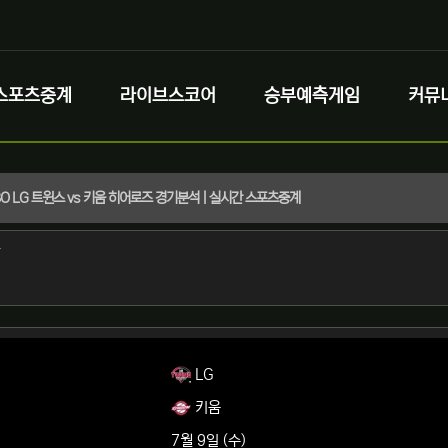
스포츠중계
라이브스코어
승부예측게임
커뮤
 KBO LG 트윈스 vs 키움 히어로즈 경기분석 | 실시간 스포츠중계
정보
작성
자
정보
회
LG
키움
7월 9일 (수)