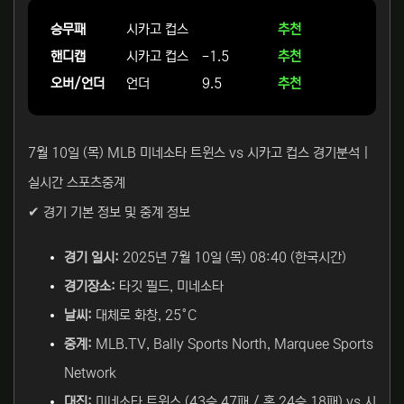
승무패
시카고 컵스
추천
핸디캡
시카고 컵스
-1.5
추천
오버/언더
언더
9.5
추천
7월 10일 (목) MLB 미네소타 트윈스 vs 시카고 컵스 경기분석 |
실시간 스포츠중계
✔ 경기 기본 정보 및 중계 정보
경기 일시:
2025년 7월 10일 (목) 08:40 (한국시간)
경기장소:
타깃 필드, 미네소타
날씨:
대체로 화창, 25°C
중계:
MLB.TV, Bally Sports North, Marquee Sports
Network
대진:
미네소타 트윈스 (43승 47패 / 홈 24승 18패) vs 시