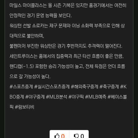
마일스 마이콜라스는 올 시즌 기복은 있지만 홈경기에서는 여전히
안정적인 경기 운영 능력을 보인다.
워싱턴 선발 소로카는 제구 문제와 이닝 소화력 부족으로 인해 상
대적으로 불안하며,
불펜마저 부진한 워싱턴은 경기 후반까지도 추격력이 떨어진다.
세인트루이스는 홈에서의 집중력과 최근 타선 흐름이 좋은 만큼,
핸디캡(-1.5) 포함한 승리 가능성이 높고, 전체 득점은 언더 흐름
으로 갈 가능성이 높다.
#스포츠중계 #실시간스포츠중계 #해외축구중계 #축구중계 #K
BO중계 #야구중계 #MLB분석 #야구픽 #MLB예측 #베이스볼
픽 #람보티비
0
0