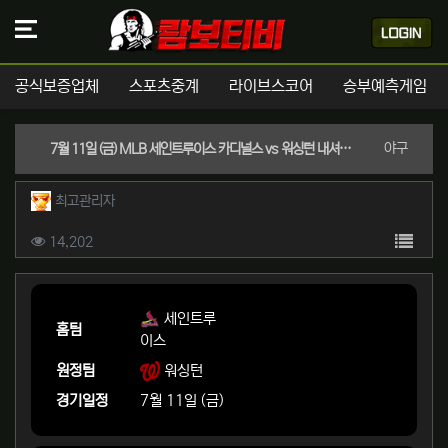
공식보증업체
스포츠중계
라이브스코어
승부예측게임
분류
야구
7월 11일 (금) MLB 세인트루이스 카디널스 vs 워싱턴 내셔널스 경기분석 | 실시간 스포츠중계
작성자 정보
작성
최고관리자
컨텐츠 정보
목록
조회
14,202
본문
세인트루
홈팀
이스
원정팀
워싱턴
경기일정
7월 11일 (금)