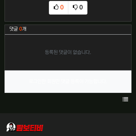
0
0
추천
비추천
관련자료
댓글
0
개
등록된 댓글이 없습니다.
로그인한 회원만 댓글 등록이 가능합니다.
목록