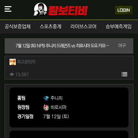
공식보증업체
스포츠중계
라이브스코어
승부예측게임
분류
야구
7월 12일 (토) NPB 주니치 드래곤즈 vs 히로시마 도요 카프 경기분석 | 실시간 스포츠중계
작성자 정보
작성
최고관리자
컨텐츠 정보
목록
조회
13,587
본문
홈팀
주니치
원정팀
히로시마
경기일정
7월 12일 (토)