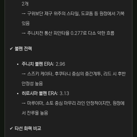
2개
→ 구위보단 제구 위주의 스타일, 도쿄돔 등 원정에서 기복
있음
→ 주니치전 통산 피안타율 0.277로 다소 약한 흐름
✔
불펜 전력
주니치 불펜 ERA
: 2.96
→ 스즈키 케이타, 후쿠타니 중심의 중간계투, 리드 시 후반
안정성 높음
히로시마 불펜 ERA
: 3.13
→ 마루야마, 소토 중심 마무리 라인 안정적이지만, 원정에
서 잔루율 높음
✔
타선 화력 비교