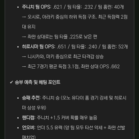
주니치 팀 OPS
: .621 / 팀 타율: .232 / 팀 홈런: 40개
→ 오시로, 아라키 중심의 하위 득점 구조. 최근 득점력 2점
대 유지
→ 좌완 상대로는 팀 타율 .225로 낮은 편
히로시마 팀 OPS
: .651 / 팀 타율: .240 / 팀 홈런: 52개
→ 니시카와, 마키 중심으로 최근 타격감 상승
→ 최근 7경기 평균 득점 3.1점, 좌완 상대 OPS .662
✔
승부 예측 및 베팅 포인트
승패 추천
: 주니치 승 (오노 유다이 홈 경기 강세 및 히로시
마 상성 우위)
핸디캡
: 주니치 +1.5 커버 확률 매우 높음
언오버
: 언더 5.5 유력 (양 팀 모두 타선 약세 + 좌완 선발
매치업)