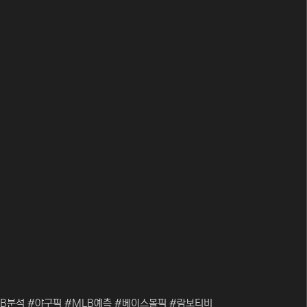
B분석 #야구픽 #MLB예측 #베이스볼픽 #람보티비