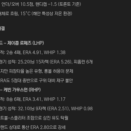
: 언더/오버 10.5점, 핸디캡 –1.5 (토론토 기준)
 대체로 흐림, 15°C (해안 특성상 저온 환경)
대결
 – 제이콥 로페즈 (LHP)
: 2승 4패, ERA 4.91, WHIP 1.38
경기 성적: 25.2이닝 15자책 (ERA 5.26), 피홈런 6개
지만 피장타율 높은 유형, 롱볼 허용이 문제
ERA도 5점대 중반으로 구위 대비 제구 불안
– 케빈 가우스먼 (RHP)
: 8승 6패, ERA 3.41, WHIP 1.17
기 성적: 32.1이닝 9자책 (ERA 2.51), WHIP 0.98
스트볼-스플리터 조합으로 삼진 유도 탁월
랜드 상대로 통산 ERA 2.80으로 강세