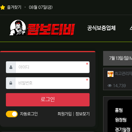
상단 네비
즐겨찾기
08월 07일(금)
메인 메뉴
로고
공식보증업체
7월 13일 (일
필수
아이디
작성자 
최고관리
필수
비밀번호
컨텐츠 
조
14,739
본문
로그인
홈팀
자동로그인
회원가입
정보찾기
원정팀
경기일정