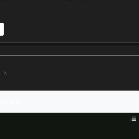
추천
니다.
 가능합니다.