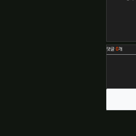
관련자료
댓글
0
개