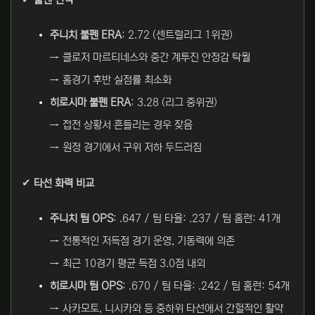
✔
불펜 전력
주니치 불펜 ERA
: 2.72 (센트럴리그 1위권)
→ 클로저 마르티네스와 중간 계투진 안정감 탁월
→ 홈경기 후반 실점률 최소화
히로시마 불펜 ERA
: 3.28 (리그 중위권)
→ 접전 상황서 흔들리는 경우 잦음
→ 원정 경기에서 구위 저하 두드러짐
✔
타선 화력 비교
주니치 팀 OPS
: .647 / 팀 타율: .237 / 팀 홈런: 41개
→ 전통적인 저득점 경기 운영, 기동력에 의존
→ 최근 10경기 평균 득점 3.0점 내외
히로시마 팀 OPS
: .670 / 팀 타율: .242 / 팀 홈런: 54개
→ 사카모토, 니시카와 등 중하위 타선에서 간헐적인 활약