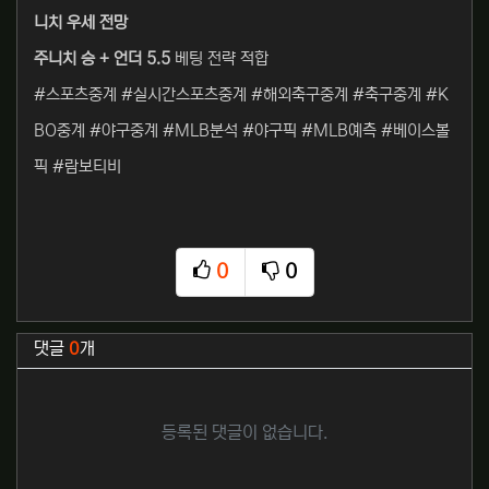
니치 우세 전망
주니치 승 + 언더 5.5
베팅 전략 적합
#스포츠중계 #실시간스포츠중계 #해외축구중계 #축구중계 #K
BO중계 #야구중계 #MLB분석 #야구픽 #MLB예측 #베이스볼
픽 #람보티비
0
0
추천
비추천
관련자료
댓글
0
개
등록된 댓글이 없습니다.