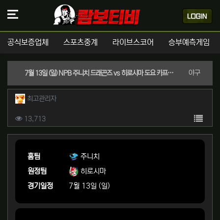
공식보증업체
스포츠중계
라이브스코어
승부예측게임
분류
야구
7월 13일 (일) NPB 주니치 드래곤즈 vs 히로시마 도요 카프 경기분석 | 실시간 스포츠중계
작성자 정보
작성
최고관리자
컨텐츠 정보
목록
조회
13,713
본문
홈팀
주니치
원정팀
히로시마
경기일정
7월 13일 (일)