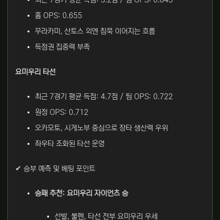
최근 7경기 평균 득점: 3.2점 / 팀 OPS: 0.643
홈 OPS: 0.655
무라카미, 산토스 외엔 침묵 이어지는 흐름
득점권 집중력 부족
요미우리 타선
최근 7경기 평균 득점: 4.7점 / 팀 OPS: 0.722
원정 OPS: 0.712
오카모토, 시게노부 중심으로 장타 생산력 우위
좌우타 조화된 타선 운영
✔ 승부 예측 및 베팅 포인트
승패 추천: 요미우리 자이언츠 승
선발, 불펜, 타선 전부 요미우리 우세