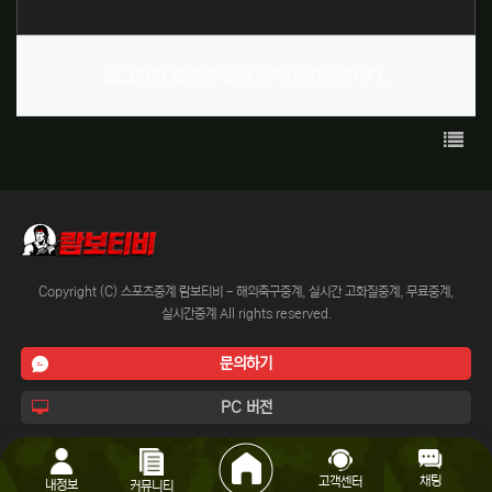
로그인한 회원만 댓글 등록이 가능합니다.
목록
Copyright (C) 스포츠중계 람보티비 - 해외축구중계, 실시간 고화질중계, 무료중계,
실시간중계 All rights reserved.
문의하기
PC 버전
채팅
고객센터
내정보
커뮤니티