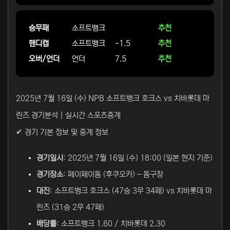
승무패
소프트뱅크
추천
핸디캡
소프트뱅크
-1.5
추천
오버/언더
언더
7.5
추천
2025년 7월 16일 (수) NPB 소프트뱅크 호크스 vs 치바롯데 마
린즈 경기분석 | 실시간 스포츠중계
✔ 경기 기본 정보 및 중계 정보
경기일시
: 2025년 7월 16일 (수) 18:00 (일본 현지 기준)
경기장소
: 페이페이돔 (후쿠오카) – 돔구장
대진
: 소프트뱅크 호크스 (47승 3무 34패) vs 치바롯데 마
린즈 (31승 2무 47패)
배당률
: 소프트뱅크 1.60 / 치바롯데 2.30