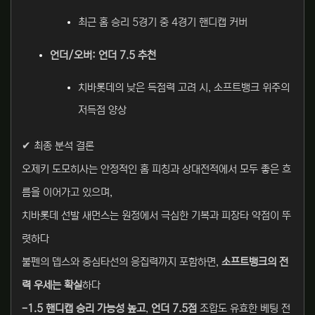
최근 홈 승리 5경기 중 4경기 핸디캡 커버
언더/오버: 언더 7.5 추천
치바롯데의 낮은 득점력 고려 시, 소프트뱅크 위주의
저득점 양상
✔ 최종 분석 결론
오제키 도모히사는 안정적인 홈 피칭과 상대전적에서 모두 좋은 흐
름을 이어가고 있으며,
치바롯데 선발 새먼스는 원정에서 극심한 기복과 피장타 약점이 뚜
렷하다
불펜의 뎁스와 중심타선의 응집력까지 포함하면,
소프트뱅크의 전
력 우세는 확실
하다
-1.5 핸디캡 승리 가능성 높고
,
언더 7.5점
조합도 유효한 베팅 전