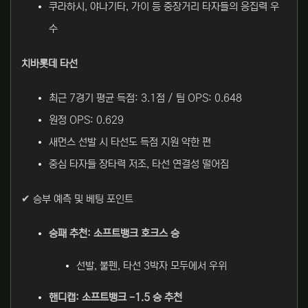
쿠라하시, 야나기타, 가이 등 중장거리 타자들의 응집력 우
수
치바롯데 타선
최근 7경기 평균 득점: 3.1점 / 팀 OPS: 0.648
원정 OPS: 0.629
새먼스 선발 시 타선도 득점 지원 약한 편
중심 타자들 장타력 저조, 타선 연결성 떨어짐
✔ 승부 예측 및 베팅 포인트
승패 추천: 소프트뱅크 호크스 승
선발, 불펜, 타선 3박자 모두에서 우위
핸디캡: 소프트뱅크 -1.5 승 추천