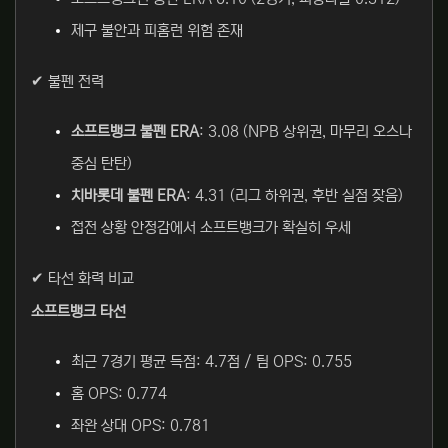
제구 불안과 피홈런 위험 존재
✔ 불펜 전력
소프트뱅크 불펜 ERA
: 3.08 (NPB 상위권, 마무리 오스나
중심 탄탄)
치바롯데 불펜 ERA
: 4.31 (리그 하위권, 후반 실점 잦음)
접전 상황 안정감에서 소프트뱅크가 확실히 우세
✔ 타선 화력 비교
소프트뱅크 타선
최근 7경기 평균 득점: 4.7점 / 팀 OPS: 0.755
홈 OPS: 0.774
좌완 상대 OPS: 0.781