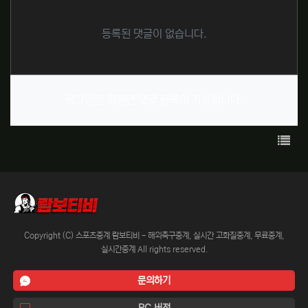
등록된 댓글이 없습니다.
로그인한 회원만 댓글 등록이 가능합니다.
목록
Copyright (C) 스포츠중계 람보티비 - 해외축구중계, 실시간 고화질중계, 무료중계,
실시간중계 All rights reserved.
문의하기
PC 버전