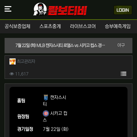
공식보증업체
스포츠중계
라이브스코어
승부예측게임
분류
야구
7월 22일 (화) MLB 캔자스시티 로열스 vs 시카고 컵스 경기분석 | 실시간 스포츠중계
작성자 정보
작성
최고관리자
컨텐츠 정보
목록
조회
11,617
본문
캔자스시
홈팀
티
시카고 컵
원정팀
스
경기일정
7월 22일 (화)