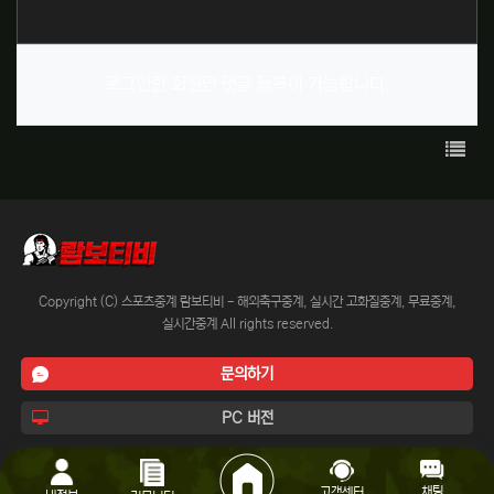
로그인한 회원만 댓글 등록이 가능합니다.
목록
Copyright (C) 스포츠중계 람보티비 - 해외축구중계, 실시간 고화질중계, 무료중계,
실시간중계 All rights reserved.
문의하기
PC 버전
채팅
고객센터