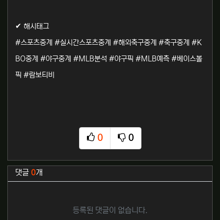
✔ 해시태그
#스포츠중계 #실시간스포츠중계 #해외축구중계 #축구중계 #K
BO중계 #야구중계 #MLB분석 #야구픽 #MLB예측 #베이스볼
픽 #람보티비
0
0
추천
비추천
관련자료
댓글
0
개
등록된 댓글이 없습니다.