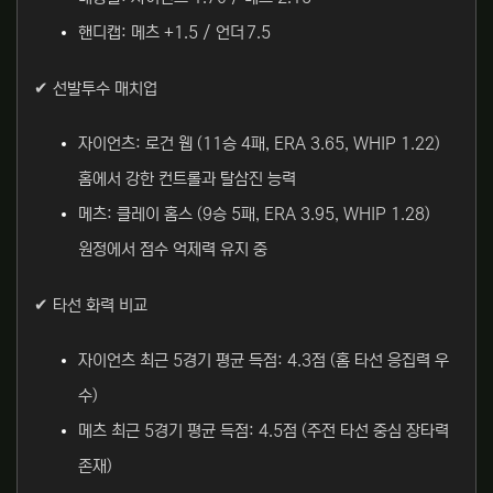
핸디캡: 메츠 +1.5 / 언더 7.5
✔ 선발투수 매치업
자이언츠: 로건 웹 (11승 4패, ERA 3.65, WHIP 1.22)
홈에서 강한 컨트롤과 탈삼진 능력
메츠: 클레이 홈스 (9승 5패, ERA 3.95, WHIP 1.28)
원정에서 점수 억제력 유지 중
✔ 타선 화력 비교
자이언츠 최근 5경기 평균 득점: 4.3점 (홈 타선 응집력 우
수)
메츠 최근 5경기 평균 득점: 4.5점 (주전 타선 중심 장타력
존재)