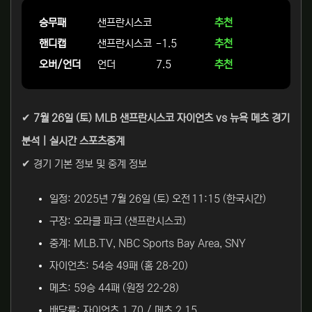
승무패
샌프란시스코
추천
핸디캡
샌프란시스코
-1.5
추천
오버/언더
언더
7.5
추천
✔
7월 26일 (토) MLB 샌프란시스코 자이언츠 vs 뉴욕 메츠 경기
분석 | 실시간 스포츠중계
✔ 경기 기본 정보 및 중계 정보
일정: 2025년 7월 26일 (토) 오전 11:15 (한국시간)
구장: 오라클 파크 (샌프란시스코)
중계: MLB.TV, NBC Sports Bay Area, SNY
자이언츠: 54승 49패 (홈 28‑20)
메츠: 59승 44패 (원정 22‑28)
배당률: 자이언츠 1.70 / 메츠 2.15