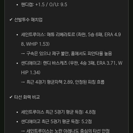
핸디캡: +1.5 / O/U: 9.5
✔ 선발투수 매치업
세인트루이스: 매튜 리베라토르 (좌완, 5승 6패, ERA 4.9
8, WHIP 1.53)
→ 구속은 있으나 제구 불안, 홈에서도 피안타율 높음
샌디에이고: 랜디 바스케즈 (우완, 4승 3패, ERA 3.71, W
HIP 1.34)
→ 최근 4경기 평균자책 2.89, 안정된 피칭 흐름
✔ 타선 화력 비교
세인트루이스 최근 5경기 평균 득점: 4.8점
샌디에이고 최근 5경기 평균 득점: 5.2점
→ 세인트루이스는 노란 아레나도 중심의 타선 안정