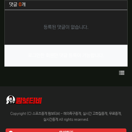
관련자료
댓글
0
개
등록된 댓글이 없습니다.
로그인한 회원만 댓글 등록이 가능합니다.
목록
Copyright (C) 스포츠중계 람보티비 - 해외축구중계, 실시간 고화질중계, 무료중계,
실시간중계 All rights reserved.