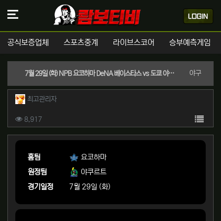
공식보증업체
스포츠중계
라이브스코어
승부예측게임
분류
야구
7월 29일 (화) NPB 요코하마 DeNA 베이스타스 vs 도쿄 야쿠르트 스왈로즈 경기분석 | 실시간 스포츠중계
작성자 정보
작성
최고관리자
컨텐츠 정보
목록
조회
8,917
본문
홈팀
요코하마
원정팀
야쿠르트
경기일정
7월 29일 (화)