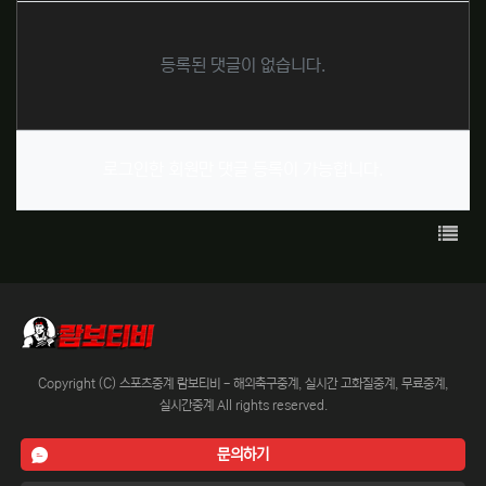
등록된 댓글이 없습니다.
로그인한 회원만 댓글 등록이 가능합니다.
목록
Copyright (C) 스포츠중계 람보티비 - 해외축구중계, 실시간 고화질중계, 무료중계,
실시간중계 All rights reserved.
문의하기