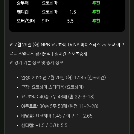
승무패
요코하마
추천
핸디캡
요코하마
-1.5
추천
오버/언더
언더
5.5
추천
✔ 7월 29일 (화) NPB 요코하마 DeNA 베이스타스 vs 도쿄 야쿠
르트 스왈로즈 경기분석 | 실시간 스포츠중계
✔ 경기 기본 정보 및 중계 정보
일정: 2025년 7월 29일 (화) 17:45 (한국시간)
구장: 요코하마 스타디움 (요코하마)
요코하마: 40승 7무 43패 (홈 22-3-18)
야쿠르트: 30승 5무 50패 (원정 11-2-28)
배당률: 요코하마 1.45 / 야쿠르트 2.65
핸디캡: -1.5 / O/U: 5.5