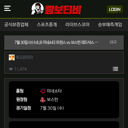
공식보증업체
스포츠중계
라이브스코어
승부예측게임
분류
야구
7월 30일 (수) MLB 미네소타 트윈스 vs 보스턴 레드삭스 경기분석 | 실시간 스포츠중계
작성자 정보
작성
최고관리자
컨텐츠 정보
목록
조회
11,474
본문
홈팀
미네소타
원정팀
보스턴
경기일정
7월 30일 (수)