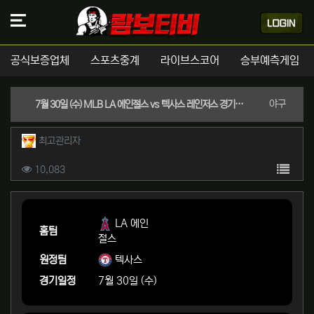
공식보증업체
스포츠중계
라이브스코어
승부예측게임
분류
야구
7월 30일 (수) MLB LA 에인절스 vs 텍사스 레인저스 경기분석 | 실시간 스포츠중계
작성자 정보
작성
최고관리자
컨텐츠 정보
목록
조회
10,083
본문
LA 에인
홈팀
절스
원정팀
텍사스
경기일정
7월 30일 (수)