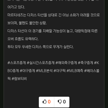
어가고 있다.
마르티네즈는 다저스 타선을 상대로 긴 이닝 소화가 어려울 것으로
보이며, 불펜도 불안한 상황.
다저스 타선이 이 경기를 지배할 가능성이 높고, 대량득점에 따른
오버 흐름도 유력하다.
투타 모두 우세한 다저스 쪽으로 무게가 실린다.
#스포츠중계 #실시간스포츠중계 #해외축구중계 #축구중계 #K
BO중계 #야구중계 #MLB분석 #야구픽 #MLB예측 #베이스볼
픽 #람보티비
0
0