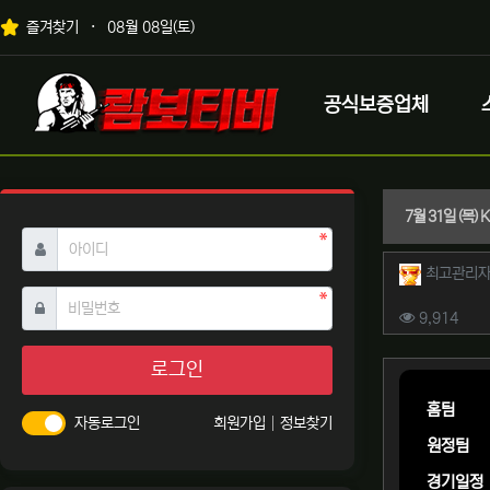
상단 네비
즐겨찾기
08월 08일(토)
메인 메뉴
로고
공식보증업체
7월 31일 (목
필수
아이디
작성자 
최고관리
필수
비밀번호
컨텐츠 
조회
9,914
본문
로그인
홈팀
자동로그인
회원가입
정보찾기
원정팀
경기일정