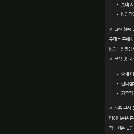
롯데 자
NC 다
✔ 타선 화력 
롯데는 홈에서
NC는 원정에서
✔ 분석 및 예
승패 예
핸디캡:
기준점 
✔ 최종 분석 
데이비슨은 홈
김녹원은 불안