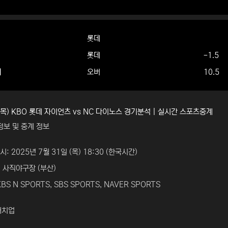
롯데
롯데
-1.5
더
오버
10.5
 (목) KBO 롯데 자이언츠 vs NC 다이노스 경기분석 | 실시간 스포츠중계
정보 및 중계 정보
시: 2025년 7월 31일 (목) 18:30 (한국시간)
 사직야구장 (부산)
BS N SPORTS, SBS SPORTS, NAVER SPORTS
매치업