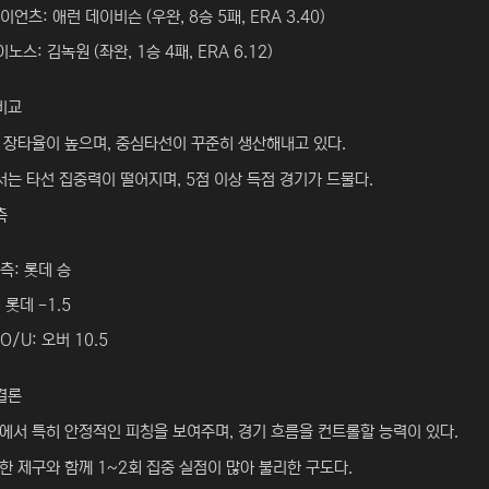
이언츠: 애런 데이비슨 (우완, 8승 5패, ERA 3.40)
이노스: 김녹원 (좌완, 1승 4패, ERA 6.12)
비교
 장타율이 높으며, 중심타선이 꾸준히 생산해내고 있다.
는 타선 집중력이 떨어지며, 5점 이상 득점 경기가 드물다.
측
측: 롯데 승
 롯데 -1.5
O/U: 오버 10.5
결론
에서 특히 안정적인 피칭을 보여주며, 경기 흐름을 컨트롤할 능력이 있다.
한 제구와 함께 1~2회 집중 실점이 많아 불리한 구도다.