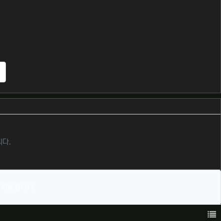
추천
니다.
 가능합니다.