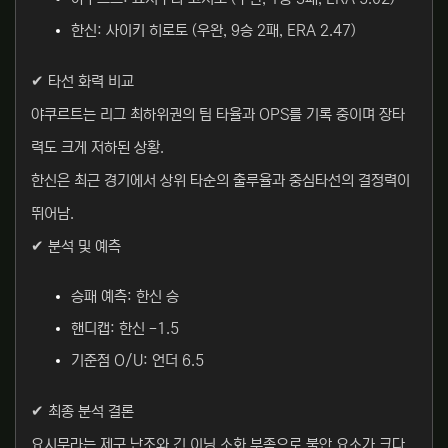
한신: 사이키 히로토 (우완, 9승 2패, ERA 2.47)
✔ 타선 화력 비교
야쿠르트는 리그 최하위권의 팀 타율과 OPS를 기록 중이며 장타
력도 크게 저하된 상황.
한신은 최근 경기에서 상위 타순의 출루율과 중심타선의 결정력이
뛰어남.
✔ 분석 및 예측
승패 예측: 한신 승
핸디캡: 한신 -1.5
기준점 O/U: 언더 6.5
✔ 최종 분석 결론
요시무라는 제구 난조와 긴 이닝 소화 부족으로 불안 요소가 크다.