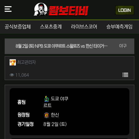
공식보증업체
스포츠중계
라이브스코어
승부예측게임
분류
야구
8월 2일 (토) NPB 도쿄 야쿠르트 스왈로즈 vs 한신 타이거스 경기분석 | 실시간 스포츠중계
작성자 정보
작성
최고관리자
컨텐츠 정보
목록
조회
11,064
본문
도쿄 야쿠
홈팀
르트
원정팀
한신
경기일정
8월 2일 (토)