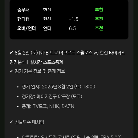
승무패
한신
추천
핸디캡
한신
-1.5
추천
오버/언더
언더
6.5
추천
✔ 8월 2일 (토) NPB 도쿄 야쿠르트 스왈로즈 vs 한신 타이거스
경기분석 | 실시간 스포츠중계
✔ 경기 기본 정보 및 중계 정보
경기 일시: 2025년 8월 2일 (토) 18:00
경기장: 메이지진구 야구장 (도쿄)
중계: TV도쿄, NHK, DAZN
✔ 선발투수 매치업
야쿠르트: 요시무라 코시로 (우완, 1승 3패, ERA 5.02)