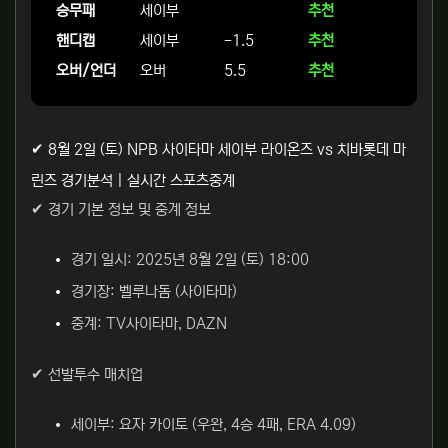
승무패
세이부
추천
핸디캡
세이부
-1.5
추천
오버/언더
오버
5.5
추천
✔ 8월 2일 (토) NPB 사이타마 세이부 라이온즈 vs 치바롯데 마
린즈 경기분석 | 실시간 스포츠중계
✔ 경기 기본 정보 및 중계 정보
경기 일시: 2025년 8월 2일 (토) 18:00
경기장: 벨루나돔 (사이타마)
중계: TV사이타마, DAZN
✔ 선발투수 매치업
세이부: 요자 카이토 (우완, 4승 4패, ERA 4.09)