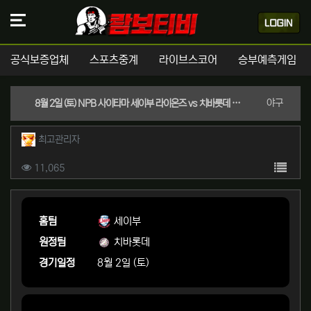
공식보증업체
스포츠중계
라이브스코어
승부예측게임
분류
야구
8월 2일 (토) NPB 사이타마 세이부 라이온즈 vs 치바롯데 마린즈 경기분석 | 실시간 스포츠중계
작성자 정보
작성
최고관리자
컨텐츠 정보
목록
조회
11,065
본문
홈팀
세이부
원정팀
치바롯데
경기일정
8월 2일 (토)