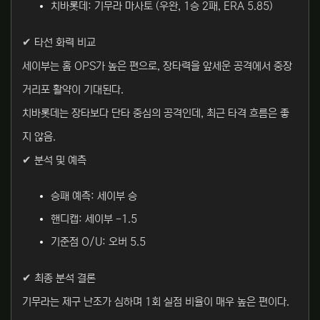
치바롯데: 기무라 마사토 (우완, 1승 2패, ERA 5.85)
✔ 타선 화력 비교
세이부는 홈 OPS가 높은 편으로, 장타력을 앞세운 공격에서 중장
거리포 활약이 기대된다.
치바롯데는 장타보다 단타 중심의 공격인데, 최근 타격 흐름은 좋
지 않음.
✔ 분석 및 예측
승패 예측: 세이부 승
핸디캡: 세이부 -1.5
기준점 O/U: 오버 5.5
✔ 최종 분석 결론
기무라는 제구 난조가 심하며 1회 실점 비율이 매우 높은 편이다.