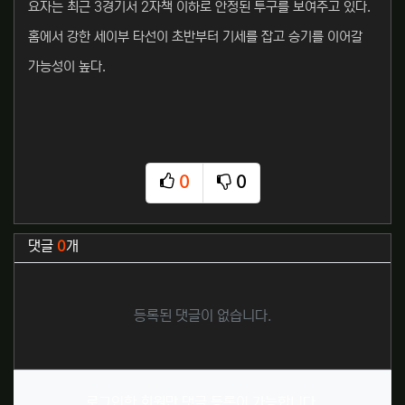
요자는 최근 3경기서 2자책 이하로 안정된 투구를 보여주고 있다.
홈에서 강한 세이부 타선이 초반부터 기세를 잡고 승기를 이어갈
가능성이 높다.
0
0
추천
비추천
관련자료
댓글
0
개
등록된 댓글이 없습니다.
로그인한 회원만 댓글 등록이 가능합니다.