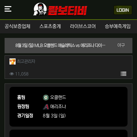
공식보증업체
스포츠중계
라이브스코어
승부예측게임
분류
야구
8월 3일 (일) MLB 오클랜드 애슬레틱스 vs 애리조나 다이아몬드백스 경기분석 | 실시간 스포츠중계
작성자 정보
작성
최고관리자
컨텐츠 정보
목록
조회
11,058
본문
홈팀
오클랜드
원정팀
애리조나
경기일정
8월 3일 (일)