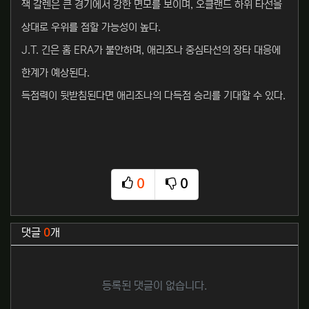
잭 갈렌은 큰 경기에서 강한 면모를 보이며, 오클랜드 하위 타선을
상대로 우위를 점할 가능성이 높다.
J.T. 긴은 홈 ERA가 불안하며, 애리조나 중심타선의 장타 대응에
한계가 예상된다.
득점력이 뒷받침된다면 애리조나의 다득점 승리를 기대할 수 있다.
0
0
추천
비추천
관련자료
댓글
0
개
등록된 댓글이 없습니다.