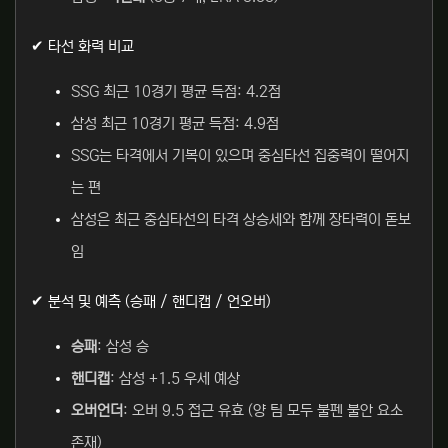
✔ 타선 화력 비교
SSG 최근 10경기 평균 득점: 4.2점
삼성 최근 10경기 평균 득점: 4.9점
SSG는 타격에서 기복이 있으며 중심타선 집중력이 떨어지
는 편
삼성은 최근 중심타선의 타격 상승세와 함께 장타력이 돋보
임
✔ 분석 및 예측 (승패 / 핸디캡 / 언오버)
승패
: 삼성 승
핸디캡
: 삼성 +1.5 우세 예상
오버언더
: 오버 9.5 접근 유효 (양 팀 모두 불펜 불안 요소
존재)