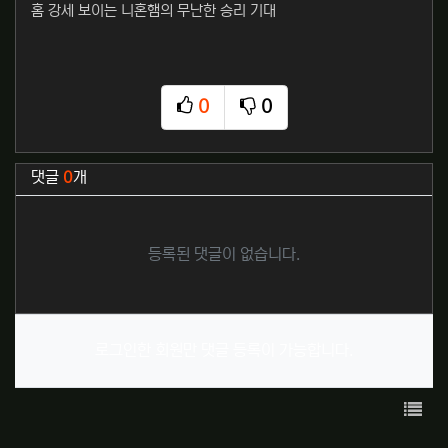
홈 강세 보이는 니혼햄의 무난한 승리 기대
0
0
추천
비추천
관련자료
댓글
0
개
등록된 댓글이 없습니다.
로그인한 회원만 댓글 등록이 가능합니다.
목록