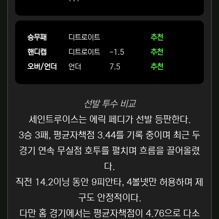
승무패
디트로이트
추천
핸디캡
디트로이트
-1.5
추천
오버/언더
언더
7.5
추천
선발 투수 비교
세인트루이스는 에릭 페디가 선발 등판한다.
3승 3패, 평균자책점 3.44를 기록 중이며 최근 두
경기 연속 무실점 호투를 펼치며 흐름을 끌어올렸
다.
직전 14.2이닝 동안 9피안타, 4볼넷만 허용하며 제
구도 안정적이다.
다만 홈 경기에서는 평균자책점이 4.76으로 다소