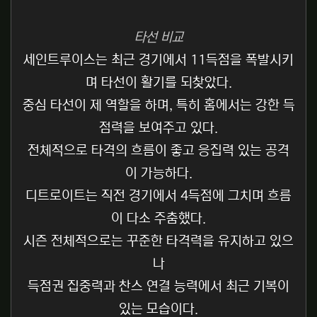
타선 비교
세인트루이스는 최근 경기에서 11득점을 폭발시키
며 타선이 활기를 되찾았다.
중심 타선이 제 역할을 하며, 특히 홈에서는 강한 득
점력을 보여주고 있다.
전체적으로 타격의 흐름이 좋고 응집력 있는 공격
이 가능하다.
디트로이트는 직전 경기에서 4득점에 그치며 흐름
이 다소 주춤했다.
시즌 전체적으로는 꾸준한 타격력을 유지하고 있으
나
득점권 집중력과 찬스 연결 능력에서 최근 기복이
있는 모습이다.