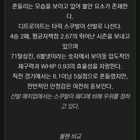
흔들리는 모습을 보이고 있어 불안 요소가 존재한
다.
디트로이트는 타릭 스쿠발이 선발로 나선다.
4승 2패, 평균자책점 2.67의 뛰어난 시즌을 보내고
있으며
71탈삼진, 6볼넷이라는 숫자에서 보이듯 압도적인
제구력과 WHIP 0.93의 효율성을 자랑한다.
직전 경기에서는 6.1이닝 5실점으로 흔들렸지만,
전반적인 안정감은 여전히 돋보인다.
선발 매치업에서는 스쿠발이 페디에 비해 우위를 점하
고 있다.
불펜 비교