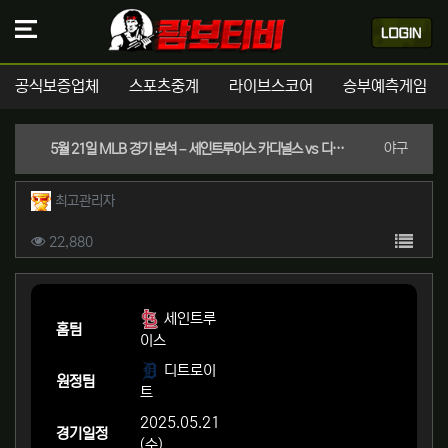
공식보증업체
스포츠중계
라이브스코어
승부예측게임
분류
야구
5월 21일 MLB 경기 분석 – 세인트루이스 카디널스 vs 디트로이트 타이거스
작성자 정보
작성
최고관리자
컨텐츠 정보
목록
조회
22,880
본문
세인트루
홈팀
이스
디트로이
원정팀
트
2025.05.21
경기일정
(수)