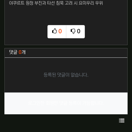
야쿠르트 원정 부진과 타선 침묵 고려 시 요미우리 우위
0
0
추천
비추천
관련자료
댓글
0
개
등록된 댓글이 없습니다.
로그인한 회원만 댓글 등록이 가능합니다.
목록