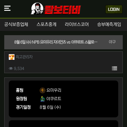
공식보증업체
스포츠중계
라이브스코어
승부예측게임
분류
야구
8월 6일 (수) NPB 요미우리 자이언츠 vs 야쿠르트 스왈로즈 경기분석 | 실시간 스포츠중계
작성자 정보
작성
최고관리자
컨텐츠 정보
목록
조회
9,534
본문
홈팀
요미우리
원정팀
야쿠르트
경기일정
8월 6일 (수)