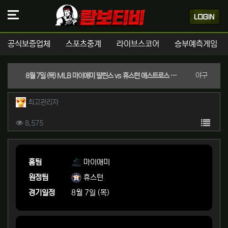
공식보증업체
스포츠중계
라이브스코어
승부예측게임
분류
야구
8월 7일 (목) MLB 마이애미 말린스 vs 휴스턴 애스트로스 경기분석 | 실시간 스포츠중계
작성자 정보
작성
최고관리자
컨텐츠 정보
목록
조회
8,575
본문
홈팀
마이애미
원정팀
휴스턴
경기일정
8월 7일 (목)