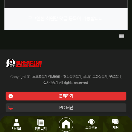
로그인한 회원만 댓글 등록이 가능합니다.
목록
Copyright (C) 스포츠중계 람보티비 - 해외축구중계, 실시간 고화질중계, 무료중계,
실시간중계 All rights reserved.
문의하기
PC 버전
채팅
고객센터
내정보
커뮤니티