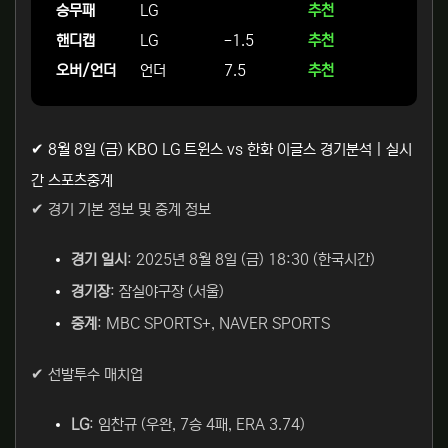
승무패
LG
추천
핸디캡
LG
-1.5
추천
오버/언더
언더
7.5
추천
✔ 8월 8일 (금) KBO LG 트윈스 vs 한화 이글스 경기분석 | 실시
간 스포츠중계
✔ 경기 기본 정보 및 중계 정보
경기 일시
: 2025년 8월 8일 (금) 18:30 (한국시간)
경기장
: 잠실야구장 (서울)
중계
: MBC SPORTS+, NAVER SPORTS
✔ 선발투수 매치업
LG
: 임찬규 (우완, 7승 4패, ERA 3.74)