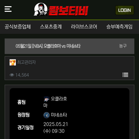
공식보증업체
스포츠중계
라이브스코어
승부예측게임
분류
농구
05월21일 [NBA] 오클라호마 vs 미네소타
작성자 정보
작성
최고관리자
컨텐츠 정보
목록
조회
14,564
본문
오클라호
홈팀
마
원정팀
미네소타
2025.05.21
경기일정
(수) 09:30