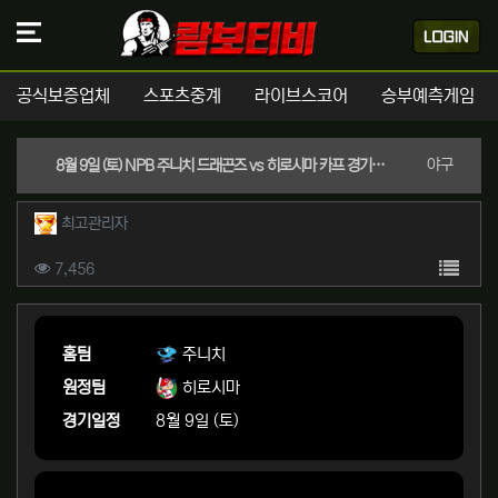
공식보증업체
스포츠중계
라이브스코어
승부예측게임
분류
야구
8월 9일 (토) NPB 주니치 드래곤즈 vs 히로시마 카프 경기분석 | 실시간 스포츠중계
작성자 정보
작성
최고관리자
컨텐츠 정보
목록
조회
7,456
본문
홈팀
주니치
원정팀
히로시마
경기일정
8월 9일 (토)