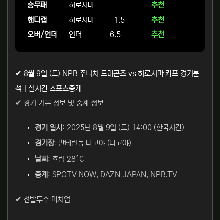
승무패
히로시마
추천
핸디캡
히로시마
-1.5
추천
오버/언더
언더
6.5
추천
✔ 8월 9일 (토) NPB 주니치 드래곤즈 vs 히로시마 카프 경기분
석 | 실시간 스포츠중계
✔ 경기 기본 정보 및 중계 정보
경기 일시
: 2025년 8월 9일 (토) 14:00 (한국시간)
경기장
: 반테린돔 나고야 (나고야)
날씨
: 흐림 28°C
중계
: SPOTV NOW, DAZN JAPAN, NPB.TV
✔ 선발투수 매치업