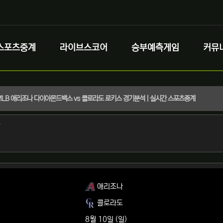
스포츠중계
라이브스코어
승부예측게임
커뮤
) MLB 애리조나 다이아몬드백스 vs 콜로라도 로키스 경기분석 | 실시간 스포츠중계
정보
작성
자
정보
애리조나
콜로라도
8월 10일 (일)