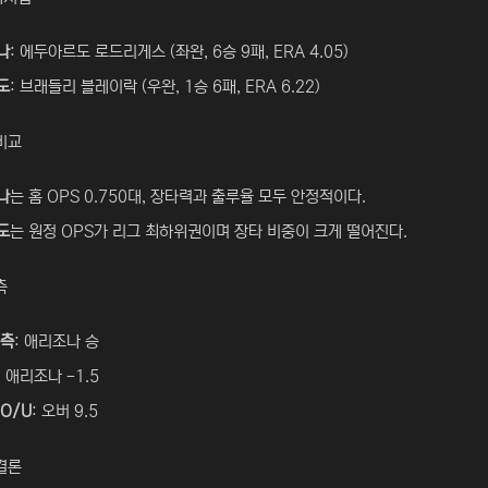
나
: 에두아르도 로드리게스 (좌완, 6승 9패, ERA 4.05)
도
: 브래들리 블레이락 (우완, 1승 6패, ERA 6.22)
비교
나
는 홈 OPS 0.750대, 장타력과 출루율 모두 안정적이다.
도
는 원정 OPS가 리그 최하위권이며 장타 비중이 크게 떨어진다.
측
예측
: 애리조나 승
: 애리조나 -1.5
O/U
: 오버 9.5
결론