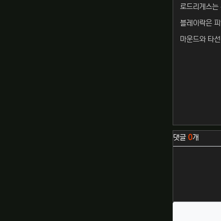
로드리게스는 
블레이락은 피
마운드와 타선
관련자료
댓글
0
개