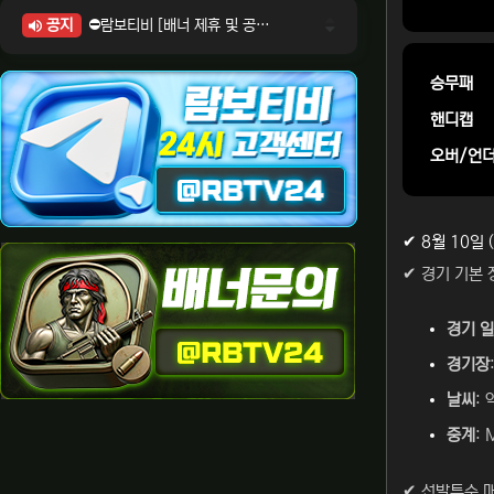
공지
⛔람보티비 [배너 제휴 및 공식 입점 문의 안내]
⛔람보티비 [포인트: 상품전환 및 제휴전환 안내]
⛔람보티비 [정회원 등급UP! 안내사항]
승무패
⛔람보티비 [채팅방 이용시 주의사항]
핸디캡
⛔람보티비 [공식보증업체 안내]
오버/언
✔ 8월 10일
✔ 경기 기본 
경기 
경기장
날씨
:
중계
:
✔ 선발투수 