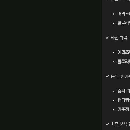
애리조
콜로라
✔ 타선 화력 
애리조
콜로라
✔ 분석 및 예
승패 
핸디캡
기준점 
✔ 최종 분석 