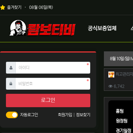
상단 네비
즐겨찾기
08월 06일(목)
메인 메뉴
로고
공식보증업체
8월 10일 (일
필수
아이디
작성자 
최고관리
필수
비밀번호
컨텐츠 
조회
6,742
본문
로그인
홈팀
자동로그인
회원가입
정보찾기
원정팀
경기일정