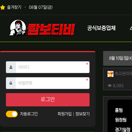
상단 네비
즐겨찾기
08월 07일(금)
메인 메뉴
로고
공식보증업체
8월 10일 (일)
필수
아이디
작성자 
최고관리
필수
비밀번호
컨텐츠 
조회
8,085
본문
로그인
홈팀
자동로그인
회원가입
정보찾기
원정팀
경기일정