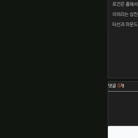
로건은 홈에서
이의리는 삼진
타선과 마운드 
관련자료
댓글
0
개