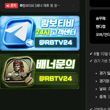
공지
⛔람보티비 [배너 제휴 및 공식 입점 문의 안내]
⛔람보티비 [포인트: 상품전환 및 제휴전환 안내]
⛔람보티비 [정회원 등급UP! 안내사항]
승무패
⛔람보티비 [채팅방 이용시 주의사항]
핸디캡
⛔람보티비 [공식보증업체 안내]
오버/언
✔ 8월 10일
✔ 경기 기본 
경기 
경기장
날씨
: 
중계
: 
✔ 선발투수 