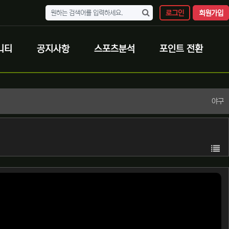
로그인
회원가입
니티
공지사항
스포츠분석
포인트 전환
야구
목