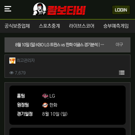
공식보증업체
스포츠중계
라이브스코어
승부예측게임
분류
야구
8월 10일 (일) KBO LG 트윈스 vs 한화 이글스 경기분석 | 실시간 스포츠중계
작성자 정보
작성
최고관리자
컨텐츠 정보
목록
조회
7,679
본문
홈팀
LG
원정팀
한화
경기일정
8월 10일 (일)