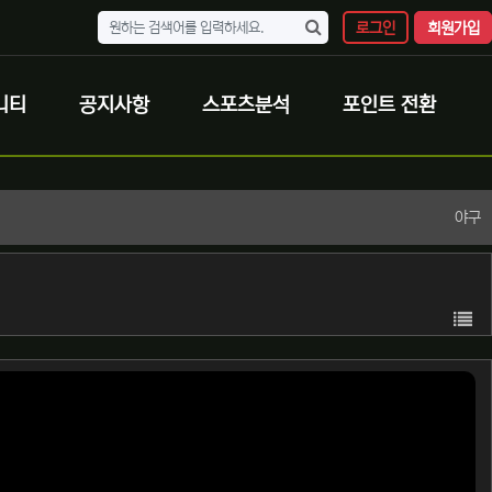
로그인
회원가입
니티
공지사항
스포츠분석
포인트 전환
야구
목