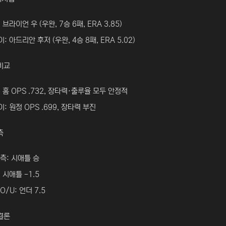
 브라이언 우 (우완, 7승 6패, ERA 3.85)
: 아드리안 후저 (우완, 4승 8패, ERA 5.02)
비교
 홈 OPS .732, 장타력·출루율 모두 안정적
: 원정 OPS .699, 장타력 부진
측
측: 시애틀 승
 시애틀 -1.5
O/U: 언더 7.5
결론