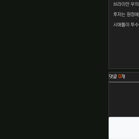
브라이언 우의
후저는 원정에
시애틀이 투수
관련자료
댓글
0
개