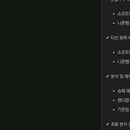
소프트뱅
니혼햄: 
✔ 타선 화력 
소프트뱅
니혼햄:
✔ 분석 및 예
승패 예
핸디캡:
기준점 
✔ 최종 분석 