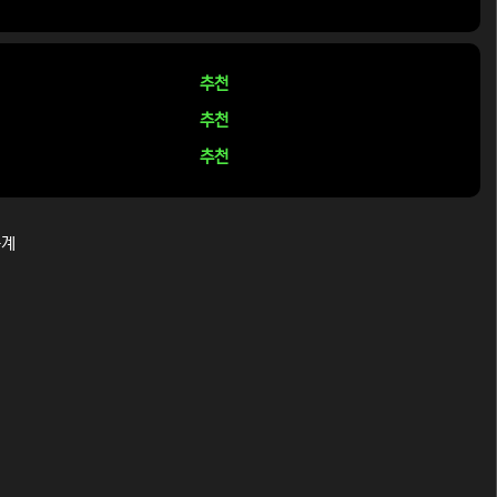
추천
추천
추천
중계