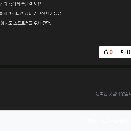
선이 홈에서 폭발력 보유.
하지만 강타선 상대로 고전할 가능성.
속에서도 소프트뱅크 우세 전망.
0
0
추천
비
등록된 댓글이 없습
로그인한 회원만 댓글 등록이