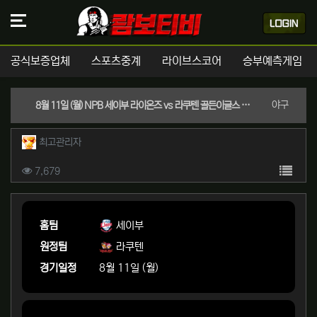
공식보증업체
스포츠중계
라이브스코어
승부예측게임
분류
야구
8월 11일 (월) NPB 세이부 라이온즈 vs 라쿠텐 골든이글스 경기분석 | 실시간 스포츠중계
작성자 정보
작성
최고관리자
컨텐츠 정보
목록
조회
7,679
본문
홈팀
세이부
원정팀
라쿠텐
경기일정
8월 11일 (월)