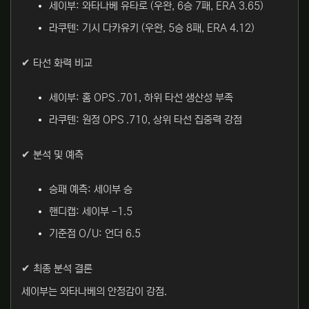
세이부: 와타나베 유타로 (우완, 6승 7패, ERA 3.65)
라쿠텐: 기시 다카유키 (우완, 5승 8패, ERA 4.12)
✔ 타선 화력 비교
세이부: 홈 OPS .701, 하위 타선 생산성 부족
라쿠텐: 원정 OPS .710, 상위 타선 집중력 강점
✔ 분석 및 예측
승패 예측: 세이부 승
핸디캡: 세이부 -1.5
기준점 O/U: 언더 6.5
✔ 최종 분석 결론
세이부는 와타나베의 안정감이 강점.