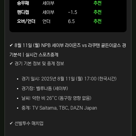
승무패
세이부
추천
핸디캡
세이부
-1.5
추천
오버/언더
언더
6.5
추천
✔ 8월 11일 (월) NPB 세이부 라이온즈 vs 라쿠텐 골든이글스 경
기분석 | 실시간 스포츠중계
✔ 경기 기본 정보 및 중계 정보
경기 일시: 2025년 8월 11일 (월) 17:00 (한국시간)
경기장: 벨루나돔 (세이부)
날씨: 약한 비 26°C (돔구장 영향 없음)
중계: TV Saitama, TBC, DAZN Japan
✔ 선발투수 매치업