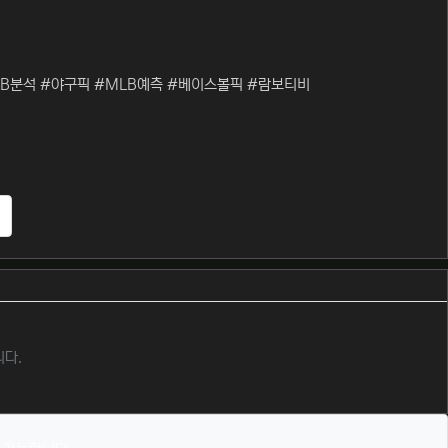
B분석 #야구픽 #MLB예측 #베이스볼픽 #람보티비
추천
니다.