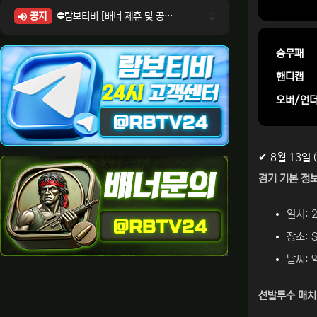
공지
⛔람보티비 [배너 제휴 및 공식 입점 문의 안내]
⛔람보티비 [포인트: 상품전환 및 제휴전환 안내]
⛔람보티비 [정회원 등급UP! 안내사항]
승무패
⛔람보티비 [채팅방 이용시 주의사항]
핸디캡
⛔람보티비 [공식보증업체 안내]
오버/언
✔ 8월 13일
경기 기본 정보
일시: 2
장소: 
날씨: 
선발투수 매