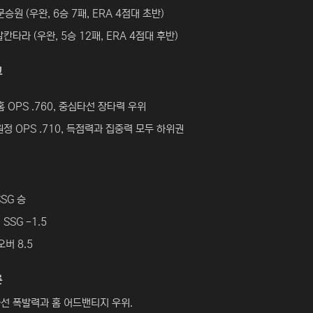
 문승원 (우완, 6승 7패, ERA 4점대 초반)
알칸타라 (우완, 5승 12패, ERA 4점대 후반)
교
 홈 OPS .760, 중심타선 장타력 우위
원정 OPS .710, 득점력과 집중력 모두 하위권
SSG 승
SSG -1.5
오버 8.5
론
타선 폭발력과 홈 어드밴티지 우위.