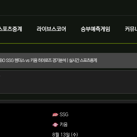
스포츠중계
라이브스코어
승부예측게임
커뮤
) KBO SSG 랜더스 vs 키움 히어로즈 경기분석 | 실시간 스포츠중계
정보
작성
자
정보
SSG
키움
8월 13일 (수)