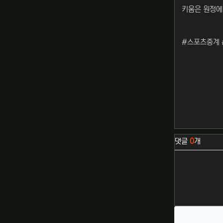
키움은 원정에
#스포츠중계 
관련자료
댓글
0
개