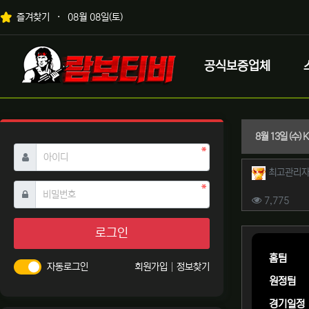
상단 네비
즐겨찾기
08월 08일(토)
메인 메뉴
로고
공식보증업체
8월 13일 (수
필수
아이디
작성자 
최고관리
필수
비밀번호
컨텐츠 
조회
7,775
본문
로그인
홈팀
자동로그인
회원가입
정보찾기
원정팀
경기일정