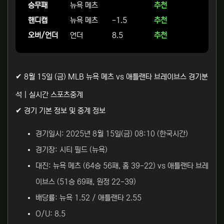
승무패
뉴욕 메츠
추천
핸디캡
뉴욕 메츠
-1.5
추천
오버/언더
언더
8.5
추천
✔ 8월 15일 (금) MLB 뉴욕 메츠 vs 애틀랜타 브레이브스 경기분
석 | 실시간 스포츠중계
✔ 경기 기본 정보 및 중계 정보
경기일시: 2025년 8월 15일(금) 08:10 (한국시간)
경기장: 시티 필드 (뉴욕)
대진: 뉴욕 메츠 (64승 56패, 홈 39-22) vs 애틀랜타 브레
이브스 (51승 69패, 원정 22-39)
배당률: 뉴욕 1.52 / 애틀랜타 2.55
O/U: 8.5