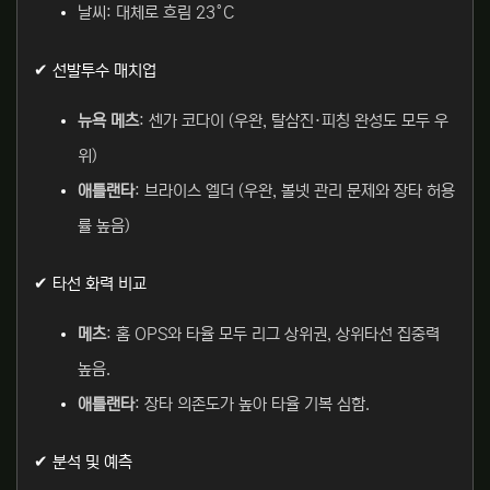
날씨: 대체로 흐림 23°C
✔ 선발투수 매치업
뉴욕 메츠
: 센가 코다이 (우완, 탈삼진·피칭 완성도 모두 우
위)
애틀랜타
: 브라이스 엘더 (우완, 볼넷 관리 문제와 장타 허용
률 높음)
✔ 타선 화력 비교
메츠
: 홈 OPS와 타율 모두 리그 상위권, 상위타선 집중력
높음.
애틀랜타
: 장타 의존도가 높아 타율 기복 심함.
✔ 분석 및 예측