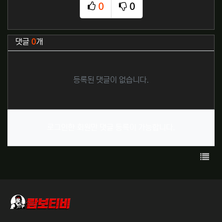
0
0
추천
비추천
관련자료
댓글
0
개
등록된 댓글이 없습니다.
로그인한 회원만 댓글 등록이 가능합니다.
목록