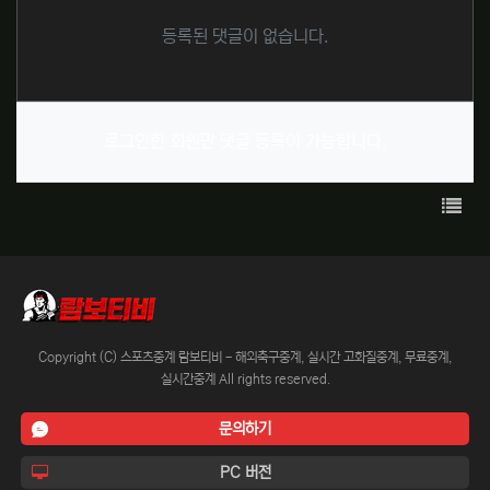
등록된 댓글이 없습니다.
로그인한 회원만 댓글 등록이 가능합니다.
목록
Copyright (C) 스포츠중계 람보티비 - 해외축구중계, 실시간 고화질중계, 무료중계,
실시간중계 All rights reserved.
문의하기
PC 버전