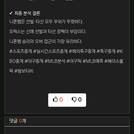
✔ 최종 분석 결론
니혼햄은 선발·타선 모두 우위가 뚜렷하다.
오릭스는 신예 선발과 타선 공백이 부담이다.
니혼햄 승리와 오버 접근이 가장 유리하다.
#스포츠중계 #실시간스포츠중계 #해외축구중계 #축구중계 #K
BO중계 #야구중계 #MLB분석 #야구픽 #MLB예측 #베이스볼
픽 #람보티비
0
0
추천
비추천
관련자료
댓글
0
개