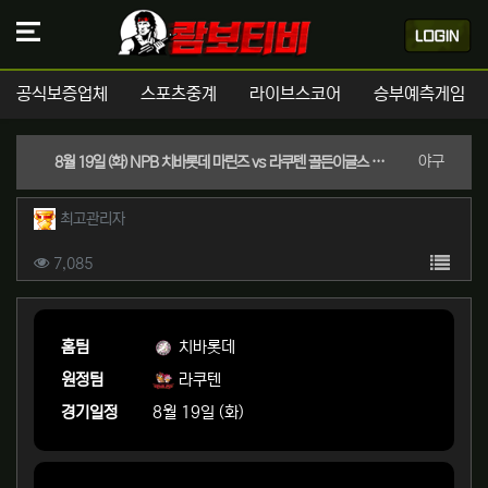
공식보증업체
스포츠중계
라이브스코어
승부예측게임
분류
야구
8월 19일 (화) NPB 치바롯데 마린즈 vs 라쿠텐 골든이글스 경기분석 | 실시간 스포츠중계
작성자 정보
작성
최고관리자
컨텐츠 정보
목록
조회
7,085
본문
홈팀
치바롯데
원정팀
라쿠텐
경기일정
8월 19일 (화)