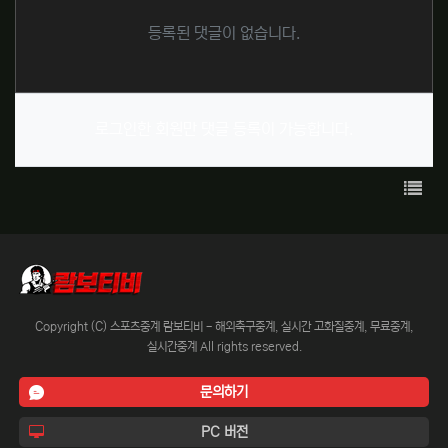
등록된 댓글이 없습니다.
로그인한 회원만 댓글 등록이 가능합니다.
목록
Copyright (C) 스포츠중계 람보티비 - 해외축구중계, 실시간 고화질중계, 무료중계,
실시간중계 All rights reserved.
문의하기
PC 버전