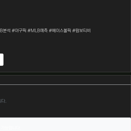
B분석 #야구픽 #MLB예측 #베이스볼픽 #람보티비
추천
니다.
 가능합니다.