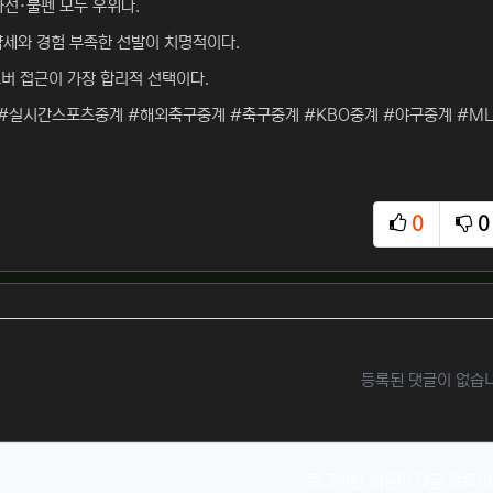
타선·불펜 모두 우위다.
약세와 경험 부족한 선발이 치명적이다.
오버 접근이 가장 합리적 선택이다.
#실시간스포츠중계 #해외축구중계 #축구중계 #KBO중계 #야구중계 #ML
0
0
추천
비
등록된 댓글이 없습
로그인한 회원만 댓글 등록이