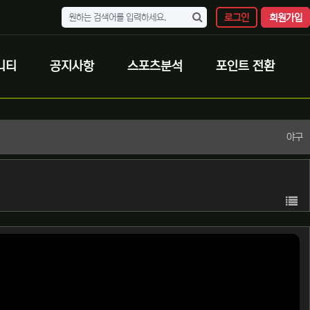
로그인
회원가입
니티
공지사항
스포츠분석
포인트 전환
야구
목