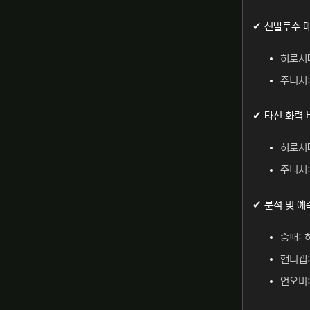
✔ 선발투수 
히로시마
주니치:
✔ 타선 화력 
히로시마
주니치:
✔ 분석 및 예
승패:
핸디캡:
언오버: