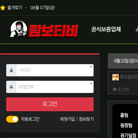
상단 네비
즐겨찾기
08월 07일(금)
메인 메뉴
로고
공식보증업체
8월 22일 (금
필수
아이디
작성자 
최고관리
필수
비밀번호
컨텐츠 
조회
6,155
본문
로그인
홈팀
자동로그인
회원가입
정보찾기
원정팀
경기일정