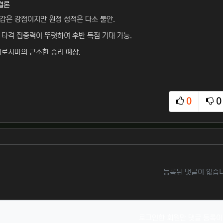
결론
감은 강점이지만 원정 성적은 다소 불안.
 타격 집중력이 뚜렷하여 후반 득점 기대 가능.
히로시마의 근소한 승리 예상.
0
0
추천
비
등록된 댓글이 없습
로그인한 회원만 댓글 등록이