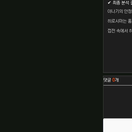
✔ 최종 분석 
야나기의 안정
히로시마는 홈
접전 속에서 
관련자료
댓글
0
개