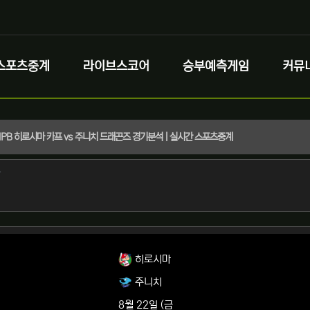
스포츠중계
라이브스코어
승부예측게임
커뮤
) NPB 히로시마 카프 vs 주니치 드래곤즈 경기분석 | 실시간 스포츠중계
정보
작성
자
정보
히로시마
주니치
8월 22일 (금