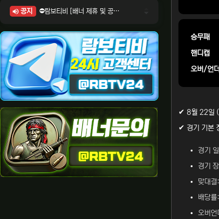
공지
⛔람보티비 [배너 제휴 및 공식 입점 문의 안내]
⛔람보티비 [포인트: 상품전환 및 제휴전환 안내]
⛔람보티비 [정회원 등급UP! 안내사항]
승무패
⛔람보티비 [채팅방 이용시 주의사항]
핸디캡
⛔람보티비 [공식보증업체 안내]
오버/언
✔ 8월 22일
✔ 경기 기본 
경기 일시
경기 장
맞대결:
배당률:
오버언더