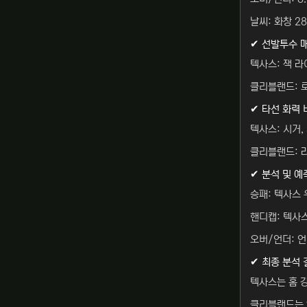
날씨: 화창 28
✔ 선발투수 
텍사스: 잭 라
클리블랜드: 로
✔ 타선 화력 
텍사스: 시거,
클리블랜드: 
✔ 분석 및 예
승패: 텍사스
핸디캡: 텍사스
오버/언더: 언
✔ 최종 분석 
텍사스는 홈 
클리블랜드는 