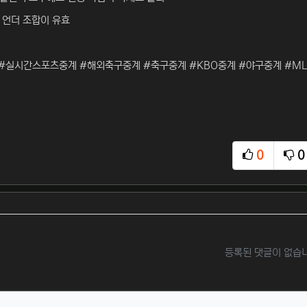
 언더 조합이 유효
#실시간스포츠중계 #해외축구중계 #축구중계 #KBO중계 #야구중계 #ML
0
0
추천
비
등록된 댓글이 없습