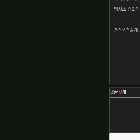
텍사스 승리와
#스포츠중계 
관련자료
댓글
0
개