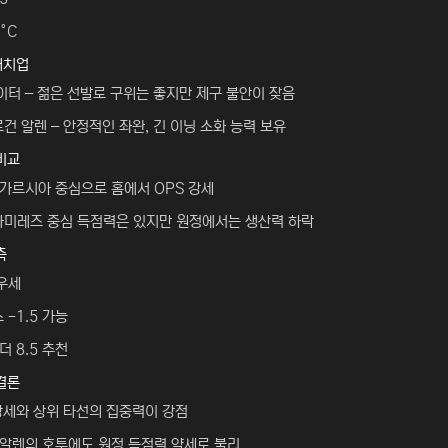
°C
매치업
이터 – 젊은 선발로 구위는 좋지만 제구 불안이 잦음
건 알렌 – 안정적인 좌완, 긴 이닝 소화 능력 보유
비교
 가르시아 중심으로 홈에서 OPS 강세
라미레즈 중심 득점력은 있지만 원정에서는 생산력 하락
측
 우세
 -1.5 가능
더 8.5 추천
결론
강세와 상위 타선의 집중력이 강점
알렌의 호투에도 원정 득점력 약세로 불리