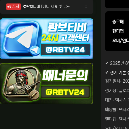
공지
⛔람보티비 [배너 제휴 및 공식 입점 문의 안내]
⛔람보티비 [포인트: 상품전환 및 제휴전환 안내]
⛔람보티비 [정회원 등급UP! 안내사항]
승무패
⛔람보티비 [채팅방 이용시 주의사항]
핸디캡
⛔람보티비 [공식보증업체 안내]
오버/언
✔ 2025년 
✔ 경기 기본 
경기일시: 202
경기장: 글로브
대진: 텍사스 레
배당률: 텍사스 
핸디캡: 텍사스
오버/언더: 8.