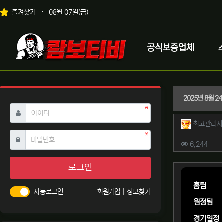
상단 네비
즐겨찾기
08월 07일(금)
메인 메뉴
로고
공식보증업체
2025년 8월 
필수
아이디
작성자 
최고관리
필수
비밀번호
컨텐츠 
조회
6,244
본문
로그인
홈팀
자동로그인
회원가입
정보찾기
원정팀
경기일정