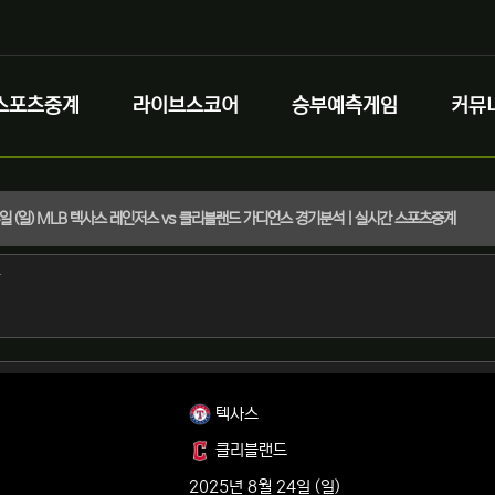
스포츠중계
라이브스코어
승부예측게임
커뮤
24일 (일) MLB 텍사스 레인저스 vs 클리블랜드 가디언스 경기분석 | 실시간 스포츠중계
정보
작성
자
정보
텍사스
클리블랜드
2025년 8월 24일 (일)