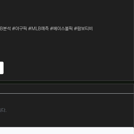
B분석 #야구픽 #MLB예측 #베이스볼픽 #람보티비
추천
니다.