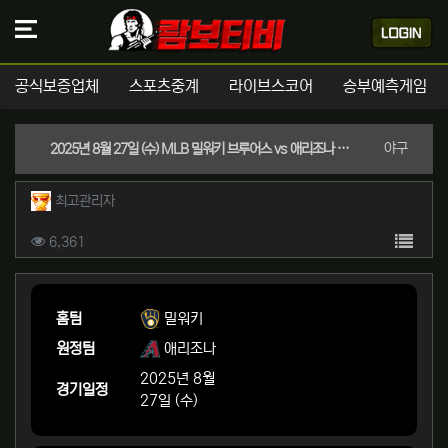
공식보증업체
스포츠중계
라이브스코어
승부예측게임
분류
야구
2025년 8월 27일 (수) MLB 밀워키 브루어스 vs 애리조나 다이아몬드백스 경기분석 | 실시간 스포츠중계
작성자 정보
작성
최고관리자
컨텐츠 정보
목록
조회
6,361
본문
홈팀
밀워키
원정팀
애리조나
2025년 8월
경기일정
27일 (수)