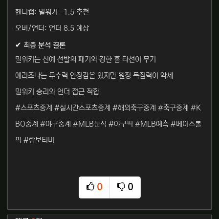
핸디캡: 밀워키 -1.5 추천
오버/언더: 언더 8.5 예상
✔ 최종 분석 결론
밀워키는 신예 선발의 패기와 강한 홈 타선이 무기
애리조나는 투수력 안정감은 있지만 원정 득점력이 약세
밀워키 승리와 언더 접근 적합
#스포츠중계 #실시간스포츠중계 #해외축구중계 #축구중계 #K
BO중계 #야구중계 #MLB분석 #야구픽 #MLB예측 #베이스볼
픽 #람보티비
0
0
추천
비추천
관련자료