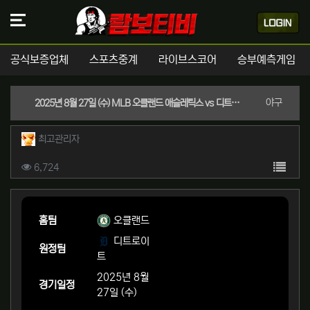
공식보증업체
스포츠중계
라이브스코어
승부예측게임
분류
야구
2025년 8월 27일 (수) MLB 오클랜드 애슬레틱스 vs 디트로이트 타이거스 경기분석 | 실시간 스포츠중계
작성자 정보
작성
최고관리자
컨텐츠 정보
목록
조회
6,724
본문
홈팀
오클랜드
디트로이
원정팀
트
2025년 8월
경기일정
27일 (수)