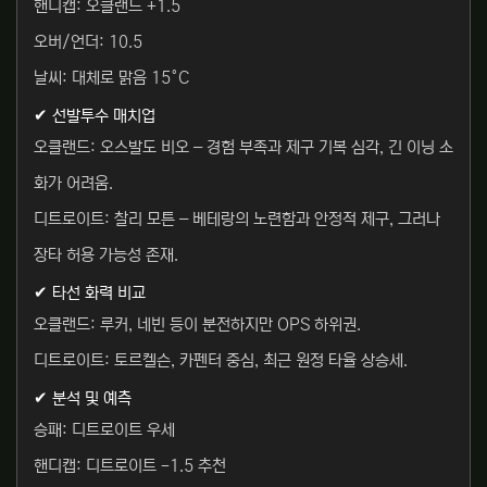
핸디캡: 오클랜드 +1.5
오버/언더: 10.5
날씨: 대체로 맑음 15°C
✔ 선발투수 매치업
오클랜드: 오스발도 비오 – 경험 부족과 제구 기복 심각, 긴 이닝 소
화가 어려움.
디트로이트: 찰리 모튼 – 베테랑의 노련함과 안정적 제구, 그러나
장타 허용 가능성 존재.
✔ 타선 화력 비교
오클랜드: 루커, 네빈 등이 분전하지만 OPS 하위권.
디트로이트: 토르켈슨, 카펜터 중심, 최근 원정 타율 상승세.
✔ 분석 및 예측
승패: 디트로이트 우세
핸디캡: 디트로이트 -1.5 추천