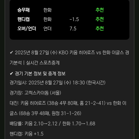
승무패
한화
추천
핸디캡
한화
-1.5
추천
오버/언더
언더
7.5
추천
✔ 2025년 8월 27일 (수) KBO 키움 히어로즈 vs 한화 이글스 경
기분석 | 실시간 스포츠중계
✔ 경기 기본 정보 및 중계 정보
경기일시: 2025년 8월 27일 (수) 18:30 (한국시간)
경기장: 고척스카이돔 (서울)
대진: 키움 히어로즈 (38승 4무 80패, 홈 21-2-41) vs 한화 이
글스 (68승 3무 48패, 원정 31-1-26)
배당률: 키움 2.10→2.12 / 한화 1.70→1.68
핸디캡: 키움 +1.5