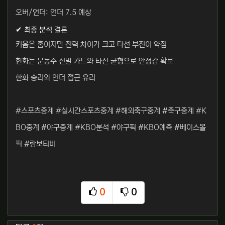
오버/언더: 언더 7.5 예상
✔ 최종 분석 결론
키움은 홈이지만 전력 차이가 크고 타선 부진이 약점
한화는 문동주 선발 카드와 타선 균형으로 안정감 확보
한화 승리와 언더 접근 유리
#스포츠중계 #실시간스포츠중계 #해외축구중계 #축구중계 #K
BO중계 #야구중계 #KBO분석 #야구픽 #KBO예측 #베이스볼
픽 #람보티비
0
0
추천
비추천
관련자료