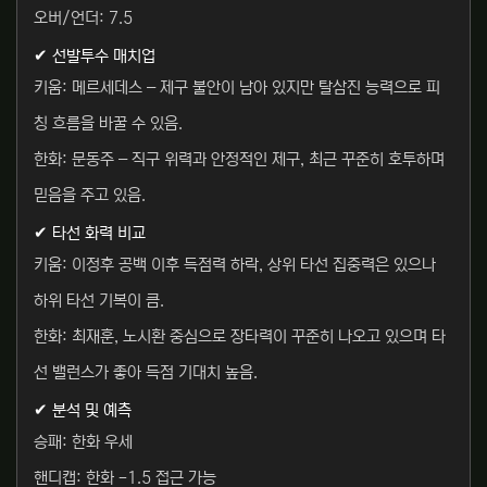
오버/언더: 7.5
✔ 선발투수 매치업
키움: 메르세데스 – 제구 불안이 남아 있지만 탈삼진 능력으로 피
칭 흐름을 바꿀 수 있음.
한화: 문동주 – 직구 위력과 안정적인 제구, 최근 꾸준히 호투하며
믿음을 주고 있음.
✔ 타선 화력 비교
키움: 이정후 공백 이후 득점력 하락, 상위 타선 집중력은 있으나
하위 타선 기복이 큼.
한화: 최재훈, 노시환 중심으로 장타력이 꾸준히 나오고 있으며 타
선 밸런스가 좋아 득점 기대치 높음.
✔ 분석 및 예측
승패: 한화 우세
핸디캡: 한화 -1.5 접근 가능