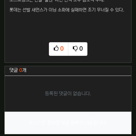
소프트뱅크는 선발-불펜-타선 전력 모두 압도적 우세.
롯데는 선발 새먼스가 이닝 소화에 실패하면 조기 무너질 수 있다.
0
0
추천
비추천
관련자료
댓글
0
개
등록된 댓글이 없습니다.
로그인한 회원만 댓글 등록이 가능합니다.