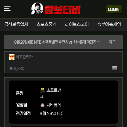
공식보증업체
스포츠중계
라이브스코어
승부예측게임
분류
야구
8월 29일 (금) NPB 소프트뱅크 호크스 vs 치바롯데 마린즈 경기분석 | 실시간 스포츠중계
작성자 정보
작성
최고관리자
컨텐츠 정보
목록
조회
6,330
본문
소프트뱅
홈팀
크
원정팀
치바롯데
경기일정
8월 29일 (금)