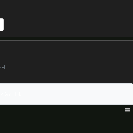
추천
니다.
 가능합니다.