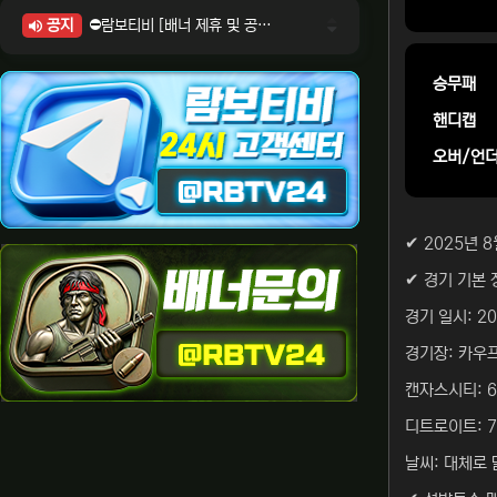
공지
⛔람보티비 [배너 제휴 및 공식 입점 문의 안내]
⛔람보티비 [포인트: 상품전환 및 제휴전환 안내]
⛔람보티비 [정회원 등급UP! 안내사항]
승무패
⛔람보티비 [채팅방 이용시 주의사항]
핸디캡
⛔람보티비 [공식보증업체 안내]
오버/언
✔ 2025년 
✔ 경기 기본 
경기 일시: 20
경기장: 카우
캔자스시티: 68
디트로이트: 79
날씨: 대체로 