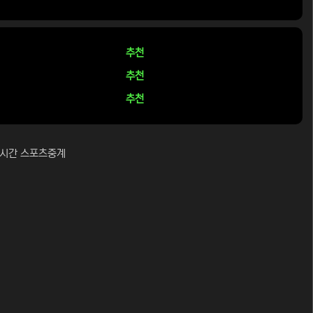
추천
추천
추천
 실시간 스포츠중계